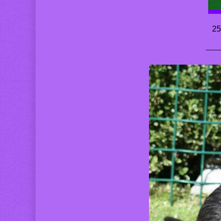
25
——