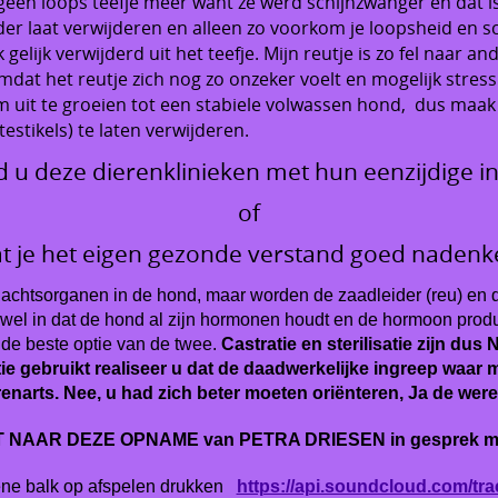
geen loops teefje meer want ze werd schijnzwanger en dat is
r laat verwijderen en alleen zo voorkom je loopsheid en sch
elijk verwijderd uit het teefje. Mijn reutje is zo fel naar a
mdat het reutje zich nog zo onzeker voelt en mogelijk stres
m uit te groeien tot een stabiele volwassen hond, dus ma
estikels) te laten verwijderen.
 u deze dierenklinieken met hun eenzijdige in
of
at je het eigen gezonde verstand goed nadenk
eslachtsorganen in de hond, maar worden de zaadleider (reu) en 
t wel in dat de hond al zijn hormonen houdt en de hormoon produ
l de beste optie van de twee.
Castratie en sterilisatie zijn dus
tie gebruikt realiseer u dat de daadwerkelijke ingreep waar 
narts. Nee, u had zich beter moeten oriënteren, Ja de were
NAAR DEZE OPNAME van PETRA DRIESEN in gesprek met 
ene balk op afspelen drukken
https://api.soundcloud.com/t