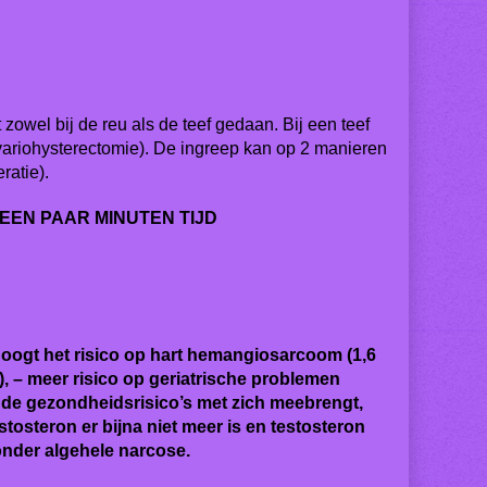
zowel bij de reu als de teef gedaan. Bij een teef
variohysterectomie). De ingreep kan op 2 manieren
ratie).
EEN PAAR MINUTEN TIJD
hoogt het risico op hart hemangiosarcoom (1,6
), – meer risico op geriatrische problemen
gde gezondheidsrisico’s met zich meebrengt,
osteron er bijna niet meer is en testosteron
 onder algehele narcose.