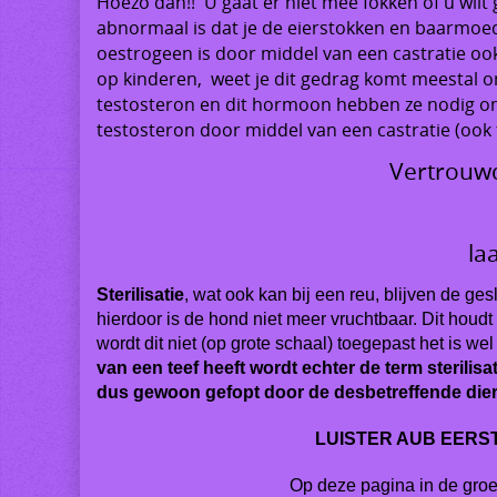
Hoezo dan!! U gaat er niet mee fokken of u wilt 
abnormaal is dat je de eierstokken en baarmoede
oestrogeen is
door middel van een castratie ook g
op kinderen, weet je dit gedrag komt meestal o
testosteron en dit hormoon hebben ze nodig o
testosteron door middel van een castratie (ook t
Vertrouwd
la
Sterilisatie
, wat ook kan bij een reu, blijven de g
hierdoor is de hond niet meer vruchtbaar. Dit houd
wordt dit niet (op grote schaal) toegepast het is we
van een teef heeft wordt echter de term sterilisa
dus gewoon gefopt door de desbetreffende diere
LUISTER AUB EERST 
Op deze pagina in de gro