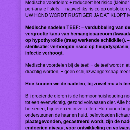
Medische voordelen: + reduceert het risico (kleiner 
peri-anale fistels, + nauwelijks risico op ontstoke
UW HOND WORDT RUSTIGER JA DAT KLOPT M
Medische nadelen TEEF: – verdubbeling van de ka
vergrootte kans van hemangiosarcoom (kwaadaardi
op hypothyroïdie (traag werkende schildklier), – 
sterilisatie: verhoogde risico op heupdysplasie
infectie verhoogt.
Medische voordelen bij de teef: + de teef wordt n
drachtig worden, + geen schijnzwangerschap meer
Hoe kunnen we de nadelen, bij zowel reu als tee
Bij groeiende dieren is de hormoonhuishouding nog 
tot een evenwichtig, gezond volwassen dier. Alle 
hersenen, bijnieren en in vetcellen. Hormonen help
ondersteunen de haar en huid, beïnvloeden lichaa
plaatsgevonden, gecastreerd wordt, zijn de nad
endocrien niveau, voor ontwikkeling en volwas