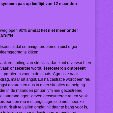
systeem pas op leeftijd van 12 maanden
en weglopen 90%
omdat het niet meer onder
NADIEN.
iseert is dat sommige problemen juist erger
bleemgedrag te kijken.
ak een uiting van stress is, dan kunt u verwachten
eu vaak onzekerder wordt,
Testosteron ontbreekt
r probleem voor in de plaats. Agressie naar
rag, maar uit angst. En na castratie wordt een reu
st ervaren en dus in meer situaties de neiging
die in de maanden januari t/m mei gecastreerd
eze ‘aanrandingen’ geven gecastreerde reuen vaak
aardoor een reu met angst agressie niet meer zo
durft uit te vallen omdat hij daar te bang voor is,
 te kijken om per individu een zorgvuldige