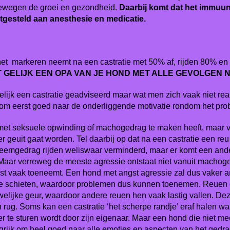
newegen de groei en gezondheid.
Daarbij komt dat het immuun
otgesteld aan anesthesie en medicatie.
, het markeren neemt na een castratie met 50% af, rijden 80% 
AAKT GELIJK EEN OPA VAN JE HOND MET ALLE GEVOLGEN 
ijk een castratie geadviseerd maar wat men zich vaak niet real
 om eerst goed naar de onderliggende motivatie rondom het pro
 met seksuele opwinding of machogedrag te maken heeft, maar va
er geuit gaat worden. Tel daarbij op dat na een castratie een r
bleemgedrag rijden weliswaar verminderd, maar er komt een ande
Maar verreweg de meeste agressie ontstaat niet vanuit machoged
 vaak toeneemt. Een hond met angst agressie zal dus vaker ang
 te schieten, waardoor problemen dus kunnen toenemen. Reuen 
welijke geur, waardoor andere reuen hen vaak lastig vallen. D
un rug. Soms kan een castratie ‘het scherpe randje’ eraf halen w
 te sturen wordt door zijn eigenaar. Maar een hond die niet meer 
rijk om heel goed naar alle emoties en aspecten van het gedrag