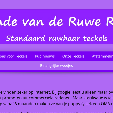
pas voor Teckels
Pup nieuws
Onze Teckels
Afstammeli
Belangrijke weetjes
te vinden zeker op internet. Bij google leest u alleen maar o
it promoten uit commerciële redenen. Maar sterilisatie is ie
dig vanaf 6 maanden maken ze van je puppy fysiek een OMA 