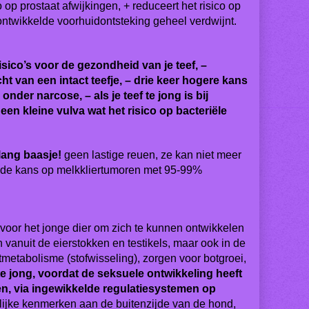
 op prostaat afwijkingen, + reduceert het risico op
s ontwikkelde voorhuidontsteking geheel verdwijnt.
sico’s voor de gezondheid van je teef, –
t van een intact teefje, – drie keer hogere kans
nder narcose, – als je teef te jong is bij
en kleine vulva wat het risico op bacteriële
lang baasje!
geen lastige reuen, ze kan niet meer
 de kans op melkkliertumoren met 95-99%
 voor het jonge dier om zich te kunnen ontwikkelen
vanuit de eierstokken en testikels, maar ook in de
metabolisme (stofwisseling), zorgen voor botgroei,
te jong, voordat de seksuele ontwikkeling heeft
, via ingewikkelde regulatiesystemen op
elijke kenmerken aan de buitenzijde van de hond,