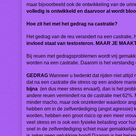
maar bijvoorbeeld ook de ontwikkeling van de uri
volledig is ontwikkeld en daarvoor al wordt blo
Hoe zit het met het gedrag na castratie?
Het gedrag van de reu verandert na een castratie
invloed staat van testosteron. MAAR JE M
Bij reuen met gedragsproblemen wordt vrij gemakkel
worden na een castratie. Daarom is het verstandig
GEDRAG
Wanneer u bedenkt dat rijden niet altijd
dat na een castratie die stress op een andere mani
bijna
(en dus meer stress ervaart), dan is het pro
andere reuen vermindert na de castratie met 62%. 
minder macho, maar ook onzekerder waardoor angst
hebben om in de zelfverdediging (angst agressie)
worden, hebben een groot risico op een meer vrou
veel stress en is ook een fysieke belasting voor h
snel in de zelfverdediging schiet maar gemakkelijker
is zeker geen gelukkige hond! Daarom is het belang