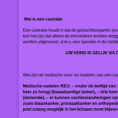
Wat is een castratie
Een castratie houdt in dat de geslachtsorganen (eie
kan het zijn dat alleen de eierstokken worden weg
worden uitgevoerd ; d.m.v. een operatie in de midd
UW HOND IS GELIJK NA
Wat zijn de medische voor- en nadelen van een cast
Medische nadelen REU: – onder de leeftijd van 
keer zo hoog) (kwaadaardige tumor), – drie keer
(dementie), – er kunnen vachtveranderingen op
zoals blaaskanker, prostaatkanker en orthoped
juist zolang mogelijk in het lichaam moet blijve