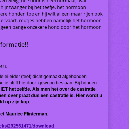
 zo zielig, nee hoor is heel normaal, wat
ijnzwanger bij het teefje,
het hormoon
ndere honden toe en hij wilt alleen maar rijen ook
s ervaart, reutjes hebben namelijk het hormoon
ak geen bange onzekere hond door het hormoon
formatie!!
en.
de eileider (teef) dicht gemaakt afgebonden
ctie blijft hierdoor gewoon bestaan. Bij honden
 NIET het zelfde. Als men het over de castratie
men over praat dus een castratie is. Hier wordt u
ld op zijn kop.
Maurice Flinterman.
racks/292561471/download