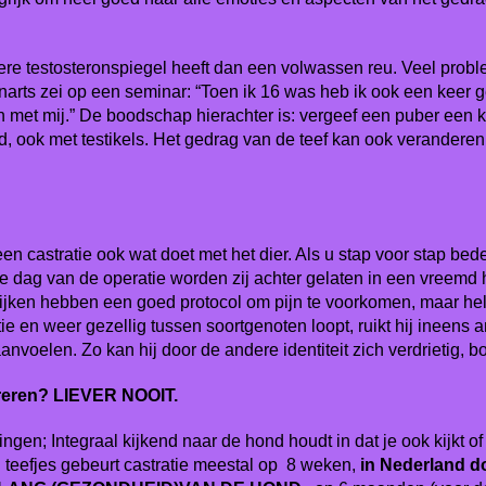
ere testosteronspiegel heeft dan een volwassen reu. Veel prob
arts zei op een seminar: “Toen ik 16 was heb ik ook een keer 
 met mij.” De boodschap hierachter is: vergeef een puber een ke
d, ook met testikels.
Het gedrag van de teef kan ook veranderen n
dat een castratie ook wat doet met het dier. Als u stap voor stap b
ag van de operatie worden zij achter gelaten in een vreemd hok
tijken hebben een goed protocol om pijn te voorkomen, maar hel
tie en weer gezellig tussen soortgenoten loopt, ruikt hij ineens 
voelen. Zo kan hij door de andere identiteit zich verdrietig, bo
treren? LIEVER NOOIT.
ningen; Integraal kijkend naar de hond houdt in dat je ook kijkt
Bij teefjes gebeurt castratie meestal op 8 weken,
in Nederland 