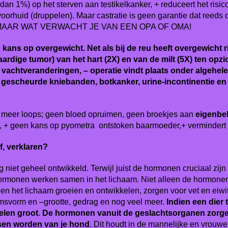
dan 1%) op het sterven aan testikelkanker, + reduceert het risico
n voorhuid (druppelen). Maar castratie is geen garantie dat reed
AAR WAT VERWACHT JE VAN EEN OPA OF OMA!
ns op overgewicht. Net als bij de reu heeft overgewicht ri
ge tumor) van het hart (2X) en van de milt (5X) ten opzich
vachtveranderingen, – operatie vindt plaats onder algehele o
, gescheurde kniebanden, botkanker, urine-incontinentie en e
iet meer loops; geen bloed opruimen, geen broekjes aan
eigenbe
, + geen kans op pyometra ontstoken baarmoeder,+ vermindert
f, verklaren?
niet geheel ontwikkeld. Terwijl juist de hormonen cruciaal zijn
hormonen werken samen in het lichaam. Niet alleen de hormonen 
en het lichaam groeien en ontwikkelen, zorgen voor vet en eiwit
msvorm en –grootte, gedrag en nog veel meer.
Indien een dier 
elen groot
.
De hormonen vanuit de geslachtsorganen zorgen
sen worden van je hond
. Dit houdt in de mannelijke en vrouw