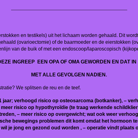
—————————————————————————————
rstokken en testikels) uit het lichaam worden gehaald. Dit wordt 
gehaald (ovarioectomie) of de baarmoeder en de eierstokken (o
enlijn van de buik of met een endoscoop/laparoscopisch (kijkope
 DEZE INGREEP EEN OPA OF OMA GEWORDEN EN DAT IN 
MET ALLE GEVOLGEN NADIEN.
ratie? We splitsen de reu en de teef.
1 jaar; verhoogd risico op osteosarcoma (botkanker), – ver
 meer risico op hypothyroïdie (te traag werkende schildklier
treden, – meer risico op overgewicht; wat ook weer verhoo
ische bewegings problemen dit komt omdat het hormoon test
n wil je jong en gezond oud worden , – operatie vindt plaats