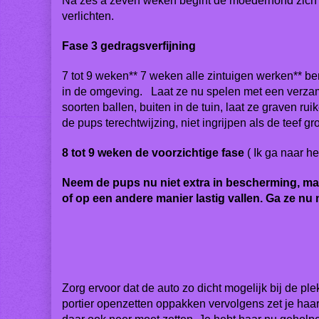
Na zes à zeven weken begint de moederhond zich w
verlichten.
Fase 3 gedragsverfijning
7 tot 9 weken** 7 weken alle zintuigen werken** be
in de omgeving. Laat ze nu spelen met een verzame
soorten ballen, buiten in de tuin, laat ze graven ru
de pups terechtwijzing, niet ingrijpen als de teef 
8 tot 9 weken de voorzichtige fase
( Ik ga naar 
Neem de pups nu niet extra in bescherming, maar
of op een andere manier lastig vallen. Ga ze nu 
Zorg ervoor dat de auto zo dicht mogelijk bij de p
portier openzetten oppakken
vervolgens zet je haa