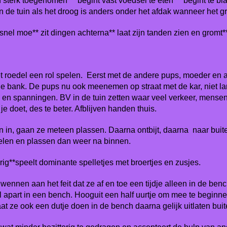
sterk toegenomen ** begint vast voedsel te eten ** begint te blaf
 de tuin als het droog is anders onder het afdak wanneer het gra
nel moe** zit dingen achterna** laat zijn tanden zien en gromt*
et roedel een rol spelen. Eerst met de andere pups, moeder en
 bank. De pups nu ook meenemen op straat met de kar, niet la
 en spanningen. BV in de tuin zetten waar veel verkeer, mensen
e doet, des te beter. Afblijven handen thuis.
n in, gaan ze meteen plassen. Daarna ontbijt, daarna naar buit
elen en plassen dan weer na binnen.
ig**speelt dominante spelletjes met broertjes en zusjes.
nnen aan het feit dat ze af en toe een tijdje alleen in de be
l apart in een bench. Hooguit een half uurtje om mee te beginne
at ze ook een dutje doen in de bench daarna gelijk uitlaten buit