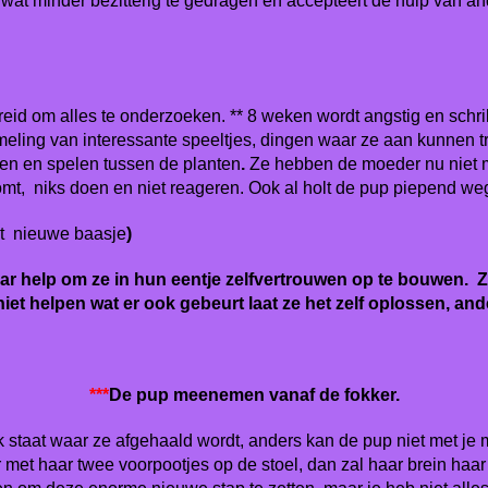
at minder bezitterig te gedragen en accepteert de hulp van an
reid om alles te onderzoeken. ** 8 weken wordt angstig en schrik
ling van interessante speeltjes, dingen waar ze aan kunnen tr
iken en spelen tussen de planten
.
Ze hebben de moeder nu niet m
gromt, niks doen en niet reageren. Ook al holt de pup piepend we
het nieuwe baasje
)
 help om ze in hun eentje zelfvertrouwen op te bouwen. Zorg
niet helpen wat er ook gebeurt laat ze het zelf oplossen, and
***
De pup meenemen vanaf de fokker.
lek staat waar ze afgehaald wordt, anders kan de pup niet met je
r met haar twee voorpootjes op de stoel, dan zal haar brein haa