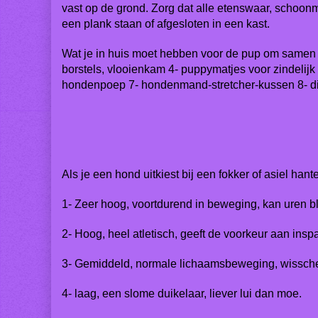
vast op de grond. Zorg dat alle etenswaar, schoonma
een plank staan of afgesloten in een kast.
Wat je in huis moet hebben voor de pup om samen e
borstels, vlooienkam 4- puppymatjes voor zindelijk 
hondenpoep 7- hondenmand-stretcher-kussen 8- di
Als je een hond uitkiest bij een fokker of asiel han
1- Zeer hoog, voortdurend in beweging, kan uren bl
2- Hoog, heel atletisch, geeft de voorkeur aan in
3- Gemiddeld, normale lichaamsbeweging, wisschel
4- laag, een slome duikelaar, liever lui dan moe.