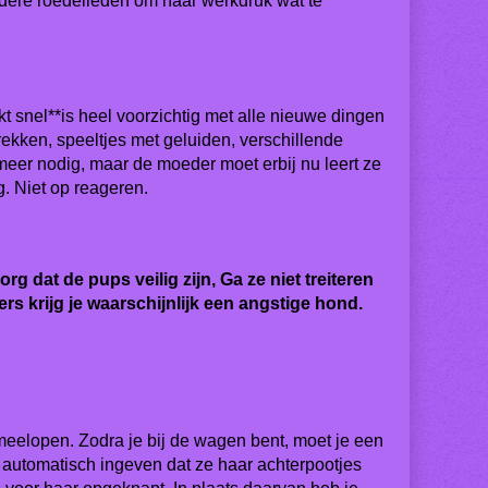
dere roedelleden om haar werkdruk wat te
t snel**is heel voorzichtig met alle nieuwe dingen
ekken, speeltjes met geluiden, verschillende
eer nodig, maar de moeder moet erbij nu leert ze
g. Niet op reageren.
 dat de pups veilig zijn, Ga ze niet treiteren
ers krijg je waarschijnlijk een angstige hond.
 meelopen. Zodra je bij de wagen bent, moet je een
r automatisch ingeven dat ze haar achterpootjes