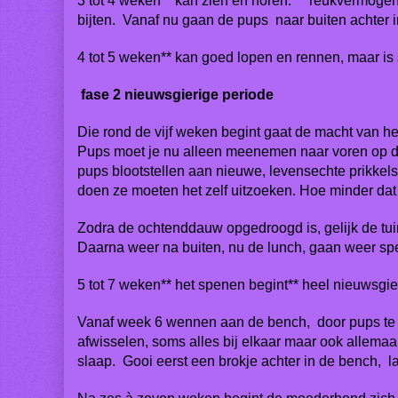
3 tot 4 weken** kan zien en horen. ** reukvermogen 
bijten. Vanaf nu gaan de pups naar buiten achter in
4 tot 5 weken** kan goed lopen en rennen, maar is s
fase 2 nieuwsgierige periode
Die rond de vijf weken begint gaat de macht van h
Pups moet je nu alleen meenemen naar voren op de
pups blootstellen aan nieuwe, levensechte prikkels
doen ze moeten het zelf uitzoeken. Hoe minder dat j
Zodra de ochtenddauw opgedroogd is, gelijk de tui
Daarna weer na buiten, nu de lunch, gaan weer sp
5 tot 7 weken** het spenen begint** heel nieuwsgier
Vanaf week 6 wennen aan de bench, door pups te we
afwisselen, soms alles bij elkaar maar ook allemaa
slaap. Gooi eerst een brokje achter in de bench, la