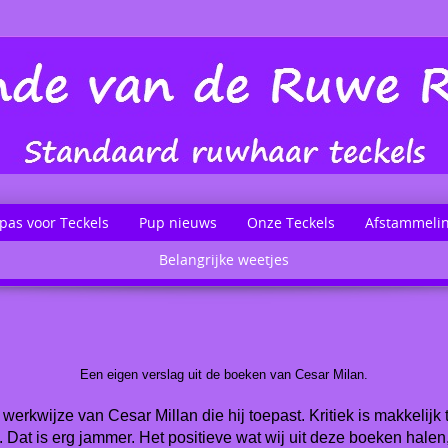
pas voor Teckels
Pup nieuws
Onze Teckels
Afstammeli
Belangrijke weetjes
Een eigen verslag uit de boeken van Cesar Milan.
 werkwijze van Cesar Millan die hij toepast. Kritiek is makkelijk 
. Dat is erg jammer. Het positieve wat wij uit deze boeken halen