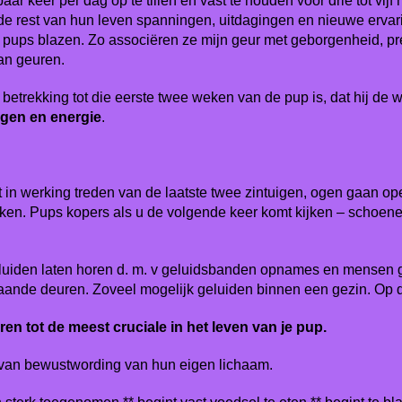
ar keer per dag op te tillen en vast te houden voor drie tot vijf
e rest van hun leven spanningen, uitdagingen en nieuwe ervar
de pups blazen. Zo associëren ze mijn geur met geborgenheid, p
an geuren.
etrekking tot die eerste twee weken van de pup is, dat hij de w
ngen en energie
.
in werking treden van de laatste twee zintuigen, ogen gaan op
n. Pups kopers als u de volgende keer komt kijken – schoenen 
luiden laten horen d. m. v geluidsbanden opnames en mensen ge
aande deuren. Zoveel mogelijk geluiden binnen een gezin. Op d
ren tot de meest cruciale in het leven van je pup.
jd van bewustwording van hun eigen lichaam.