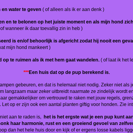
n en water te geven
( of alleen als ik er aan denk )
len en te belonen op het juiste moment en als mijn hond zi
of wanneer ik daar toevallig zin in heb )
seerd is en/of behoorlijk is afgericht zodat hij nooit een g
wat mijn hond mankeert )
d op te ruimen als ik met hem gaat wandelen.
( of laat ik het
***
Een huis dat op de pup berekend is.
 rampen gebeuren, en dat is helemaal niet nodig. Zeker niet als j
torium langzaam maar zeker uitbreidt naarmate ze zindelijk wordt 
 haar gemakkelijker om vertrouwd te raken met jouw regels, gre
Let op er zijn ook een aantal planten giftig voor honden. Zie int
niet aan te raden is,
het is het ergste wat je een pup kunt aan
r schonk haar harmonie, rust en een groeiend gevoel van zel
op dan het hele huis door en kijk of er ergens losse kabels ligge