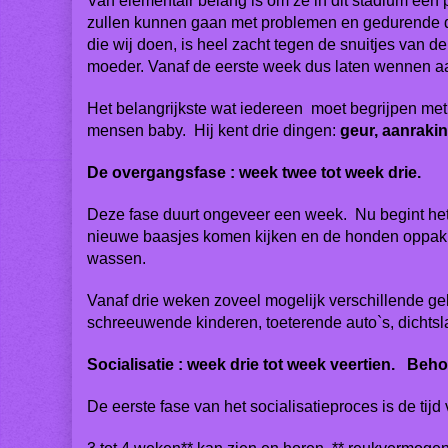
Van elementair belang is om ze in dit stadium een pa
zullen kunnen gaan met problemen en gedurende d
die wij doen, is heel zacht tegen de snuitjes van 
moeder. Vanaf de eerste week dus laten wennen a
Het belangrijkste wat iedereen moet begrijpen met b
mensen baby. Hij kent drie dingen:
geur, aanraki
De overgangsfase : week twee tot week drie.
Deze fase duurt ongeveer een week. Nu begint het 
nieuwe baasjes komen kijken en de honden oppakke
wassen.
Vanaf drie weken zoveel mogelijk verschillende ge
schreeuwende kinderen, toeterende auto`s, dichtsl
Socialisatie : week drie tot week veertien. Beho
De eerste fase van het socialisatieproces is de ti