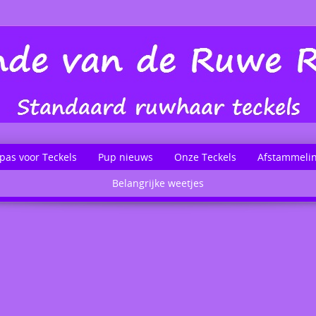
pas voor Teckels
Pup nieuws
Onze Teckels
Afstammeli
Belangrijke weetjes